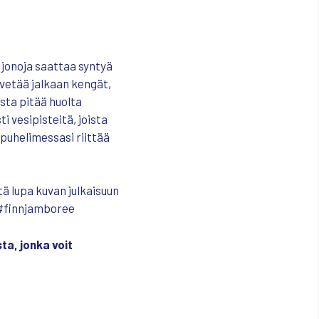
jonoja saattaa syntyä
a vetää jalkaan kengät,
sta pitää huolta
ti vesipisteitä, joista
 puhelimessasi riittää
ltä lupa kuvan julkaisuun
 #finnjamboree
ta, jonka voit