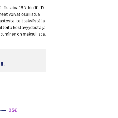
tiistaina 19.7. klo 10–17.
neet voivat osallistua
stosta, telttakylistä ja
itteita kestävyydestä ja
stuminen on maksullista.
ä.
25€