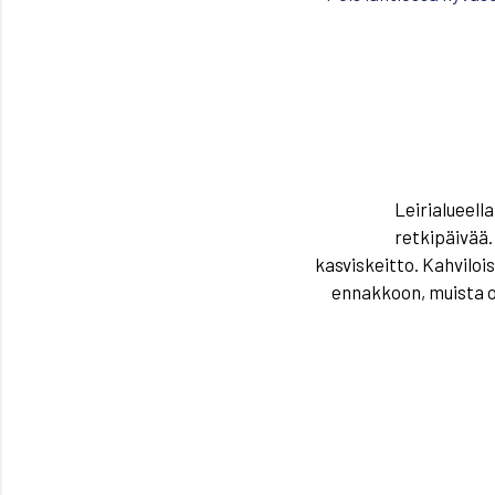
Leirialueell
retkipäivää.
kasviskeitto
.
Kahvilois
ennakkoon,
m
uista