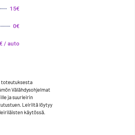
15€
0€
€ / auto
n toteutuksesta
ämön
Välähdys
ohjelmat
le ja suurleirin
tutustuen.
Leiriltä löytyy
leiriläisten käytössä.