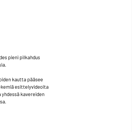
edes pieni pilkahdus
sia.
joiden kautta pääsee
ekemiä esittelyvideoita
sta yhdessä kavereiden
sa.