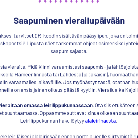
Saapuminen vierailupäivään
äksesi tarvitset QR-koodin sisältävän pääsylipun, joka on toimi
skapostsii!
L
ipusta
näet
tarkemmat ohjeet
esimerkiksi yhtei
saapumisajasta.
sia vieraita. Pidä kiinni varaamistasi
saapumis
– ja lähtöajois
uksella Hämeenlinnasta tai Lahdesta (ja takaisin), huomaathan,
iin varaamallesi aikavälille. Jos myöhästyt tästä, otathan huo
neilla on ensisijainen oikeus päästä kyytiin
. Vierailuaika Kajoll
 vieraitaan omassa leirilippukunnassaan
. Ota siis etukäteen s
olet suuntaamassa. Oppaamme auttavat sinua oikeaan suuntaan 
Leirilippukunnan haku löytyy
alaleirihausta
.
ele leiriläisesi alaleirissään ennen porttialueelle siirtymistä 