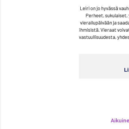
Leiri on jo hyvässä vauhd
Perheet, sukulaiset, 
vierailupäivään ja saad
ihmisistä. Vieraat voiv
vastuullisuudesta, yhde
L
Aikuine