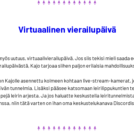
Virtuaalinen vierailupäivä
myös uutuus, virtuaalivierailupäivä. Jos siis tekisi mieli saada 
railupäivästä, Kajo tarjoaa siihen paljon erilaisia mahdollisuuk
 on Kajolle asennettu kolmeen kohtaan live-stream-kamerat, 
vän tunnelmia. Lisäksi pääsee katsomaan leirilippukuntien t
pejä leirin arjesta. Ja jos haluatte keskustella leiritunnelmi
nssa, niin tätä varten on ihan oma keskustelukanava Discordis