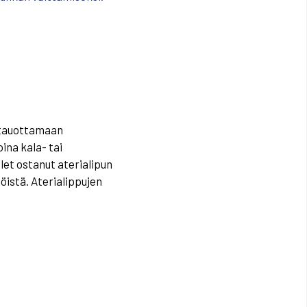
ä tauottamaan
ina kala- tai
let ostanut aterialipun
iöistä.
Aterialippujen