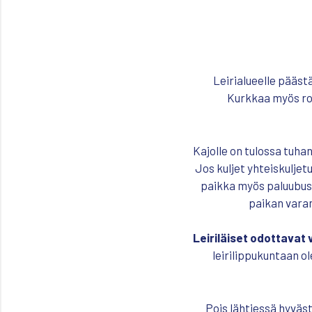
Leirialueelle pääst
Kurkkaa myös ro
Kajolle on tulossa tuhan
Jos kuljet yhteiskuljet
paikka myös paluubuss
paikan varan
Leiriläiset odottavat
leirilippukuntaan 
Pois lähtiessä hyväst