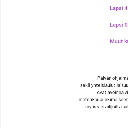
Lapsi 
Lapsi 0
Muut ku
Päivän ohjelma
sekä
y
hteislaulutilaisu
ovat avoinna vie
metsäkaupunkimaiseen to
myös vierailijoilta s