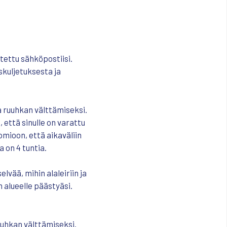
tettu sähköpostiisi.
skuljetuksesta ja
ta ruuhkan välttämiseksi.
 että sinulle on varattu
mioon, että aikaväliin
a on 4 tuntia.
elvää, mihin alaleiriin ja
alueelle päästyäsi.
ruuhkan välttämiseksi.