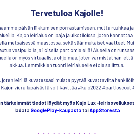
Tervetuloa Kajolle!
amme päivän liikkumisen porrastamiseen, mutta ruuhkaa ja 
ueilla. Kajon leirialue on laaja ja ulkotiloissa, joten kannatta
ävellä metsäisessä maastossa, sekä säänmukaiset vaatteet.Mui
utua vesipullolla ja iloisella partiomielellä! Alueella on runsaas
lueella on myös virtuaalista ohjelmaa, joten varmistathan, että
akkua. Lemmikkien tuonti leirialueelle ei ole sallittua.
aa, joten leirillä kuvatessasi muista pyytää kuvattavilta henkilöi
 Kajon vierailupäivästä voit käyttää #kajo2022 #partioscout
n tärkeimmät tiedot löydät myös Kajo Lux -leirisovellukses
ladata
GooglePlay-kaupasta
tai
AppStoresta