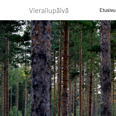
Vierailupäivä
Etusivu