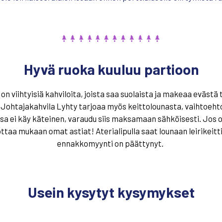
Hyvä ruoka kuuluu partioon
a on viihtyisiä kahviloita, joista saa suolaista ja makeaa eväst
Johtajakahvila Lyhty tarjoaa myös keittolounasta, vaihtoehto
sa ei käy käteinen, varaudu siis maksamaan sähköisesti.
Jos o
 ottaa mukaa
n
omat astiat!
Aterialipulla saat lounaan leirikeitt
ennakkomyynti on päättynyt.
Usein kysytyt kysymykset