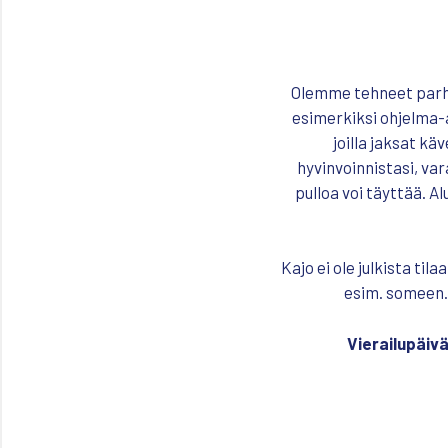
Olemme tehneet parha
esimerkiksi ohjelma-al
joilla jaksat k
hyvinvoinnistasi, vara
pulloa voi täyttää. A
Kajo ei ole julkista til
esim. someen.
Vierailupäivä