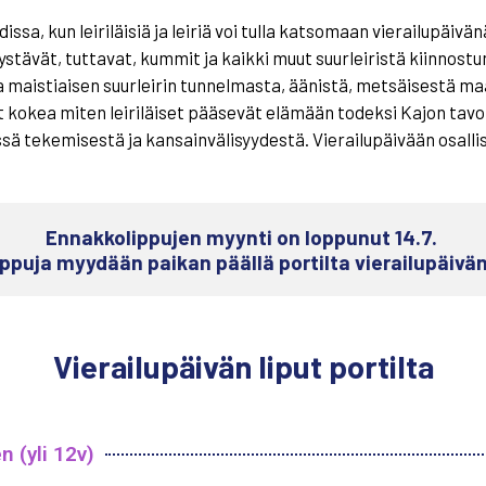
issa, kun leiriläisiä ja leiriä voi tulla katsomaan vierailupäivänä 
ystävät, tuttavat, kummit ja kaikki muut suurleiristä kiinnostu
a maistiaisen suurleirin tunnelmasta, äänistä, metsäisestä maa
at kokea miten leiriläiset pääsevät elämään todeksi Kajon tavo
ssä tekemisestä ja kansainvälisyydestä. Vierailupäivään osalli
Ennakkolippujen myynti on loppunut 14.7. 
ippuja myydään paikan päällä portilta vierailupäivän
Vierailupäivän liput portilta
n (yli 12v)