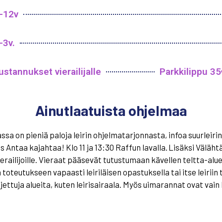
4-12v
-3v.
stannukset vierailijalle
Parkkilippu 35
Ainutlaatuista ohjelmaa
ssa on pieniä paloja leirin ohjelmatarjonnasta, infoa suurleiri
us Antaa kajahtaa! Klo 11 ja 13:30
Raffun
lavalla
.
Lisäksi
Väläht
railijoille
.
Vieraat pääsevät tutustumaan kävellen teltta-alueil
teutukseen vapaasti leiriläisen opastuksella tai itse leiriin 
uljettuja alueita, kuten leirisairaala. Myös uimarannat ovat vain 